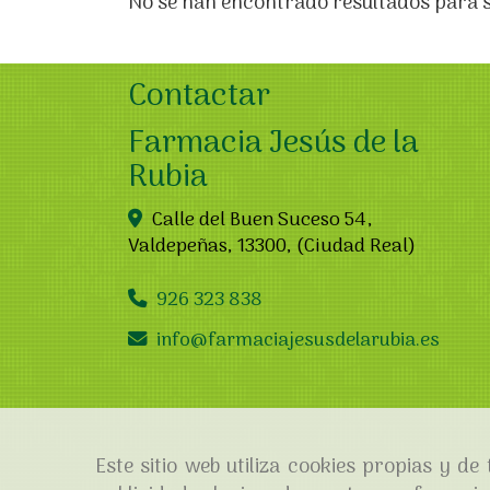
No se han encontrado resultados para 
Contactar
Farmacia Jesús de la
Rubia
Calle del Buen Suceso 54,
Valdepeñas
,
13300
,
(Ciudad Real)
926 323 838
info
farmaciajesusdelarubia.es
Este sitio web utiliza cookies propias y d