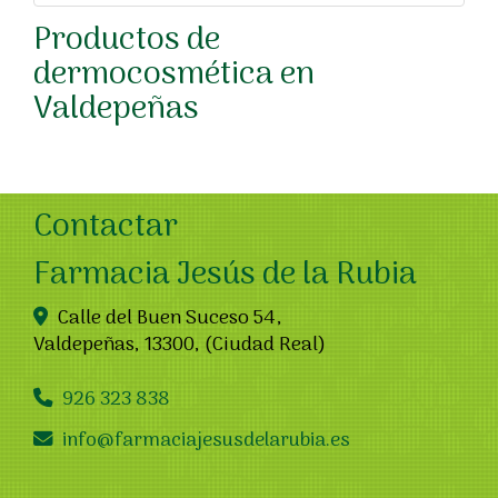
Productos de
dermocosmética en
Valdepeñas
Contactar
Farmacia Jesús de la Rubia
Calle del Buen Suceso 54,
Valdepeñas
,
13300
,
(Ciudad Real)
926 323 838
info
farmaciajesusdelarubia.es