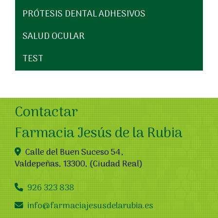
PRÓTESIS DENTAL ADHESIVOS
SALUD OCULAR
TEST
Contactar
Farmacia Jesús de la Rubia
Calle del Buen Suceso 54,
Valdepeñas
,
13300
,
(Ciudad Real)
926 323 838
info
farmaciajesusdelarubia.es