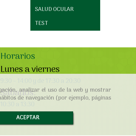
SALUD OCULAR
TEST
Horarios
Lunes a viernes
9:30 – 14:00 y de 17:30 a 20:30
gación, analizar el uso de la web y mostrar
Sábados:
 hábitos de navegación (por ejemplo, páginas
10:30 a 13:30
ACEPTAR