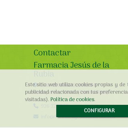
Contactar
Farmacia Jesús de la
Rubia
Este sitio web utiliza cookies propias y d
Calle del Buen Suceso 54,
publicidad relacionada con tus preferencias
Valdepeñas
,
13300
,
(Ciudad Real)
visitadas).
Política de cookies
.
926 323 838
CONFIGURAR
info
farmaciajesusdelarubia.es