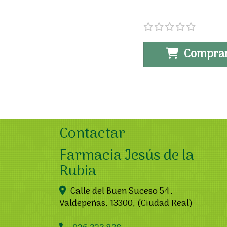
Compra
Contactar
Farmacia Jesús de la
Rubia
Calle del Buen Suceso 54,
Valdepeñas
,
13300
,
(Ciudad Real)