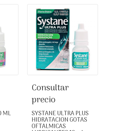
0 ML
SYSTANE ULTRA PLUS
Consultar
HIDRATACION GOTAS
precio
OFTALMICAS
LUBRICANTES 10 ml
0 ML
SYSTANE ULTRA PLUS
HIDRATACION GOTAS
OFTALMICAS