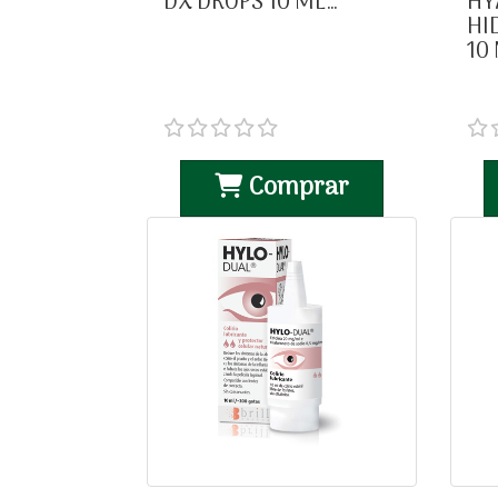
DX DROPS 10 ML…
HY
HI
10
Comprar