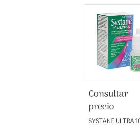
SYSTANE ULTRA 1
Consultar
precio
SYSTANE ULTRA 1