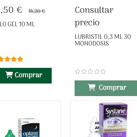
HYLO GEL 10 ML
LUBRISTIL 0,3 ML 30
5,50 €
Consultar
16,20 €
MONODOSIS
precio
LO GEL 10 ML
LUBRISTIL 0,3 ML 30
MONODOSIS
Comprar
Comprar