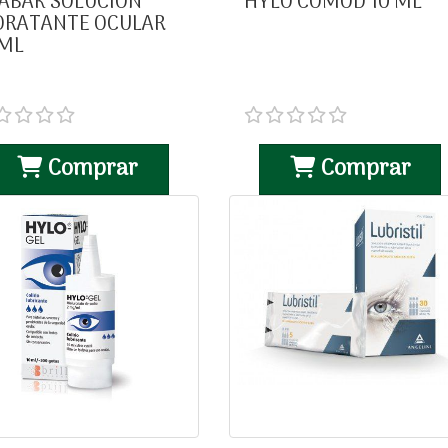
ABAK SOLUCION
HYLO COMOD 10 ML
DRATANTE OCULAR
 ML
Comprar
Comprar