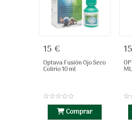
Optava Fusión Ojo
OP
15 €
1
Seco Colirio 10 ml
Optava Fusión Ojo Seco
OP
Colirio 10 ml
ML
Comprar