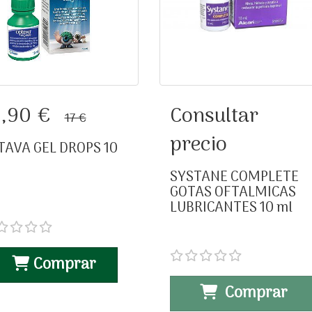
TAVA GEL DROPS 10
SYSTANE COMPLETE
5,90 €
Consultar
17 €
ML
GOTAS OFTALMICAS
precio
LUBRICANTES 10 ml
TAVA GEL DROPS 10
SYSTANE COMPLETE
GOTAS OFTALMICAS
LUBRICANTES 10 ml
Comprar
Comprar