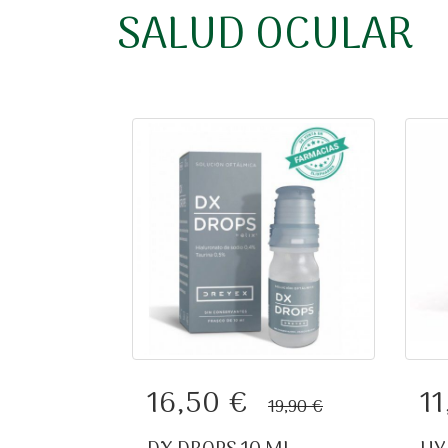
SALUD OCULAR
DX DROPS 10 ML…
16,50 €
1
19,90 €
H