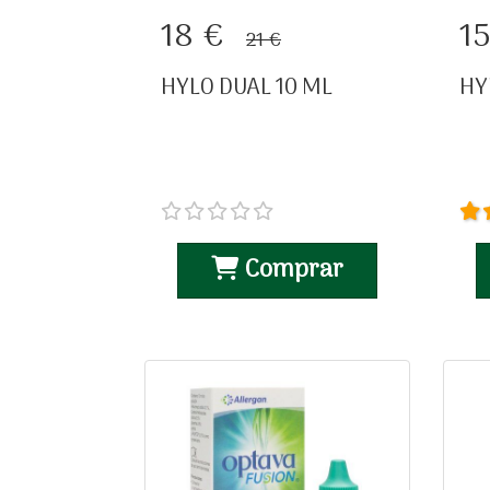
HYLO DUAL 10 ML
18 €
1
21 €
HYLO DUAL 10 ML
HY
Comprar