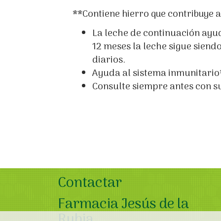
**Contiene hierro que contribuye a
La leche de continuación ayud
12 meses la leche sigue sien
diarios.
Ayuda al sistema inmunitario*
Consulte siempre antes con s
Contactar
Farmacia Jesús de la
Rubia